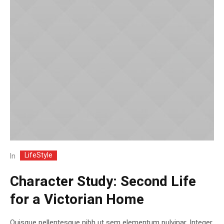
LifeStyle
In
Character Study: Second Life
for a Victorian Home
Quisque pellentesque nibh ut sem elementum pulvinar. Integer