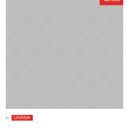
LifeStyle
In