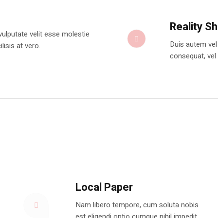
Reality S
 vulputate velit esse molestie
Duis autem vel 
lisis at vero.
consequat, vel i
Local Paper
Nam libero tempore, cum soluta nobis
est eligendi optio cumque nihil impedit