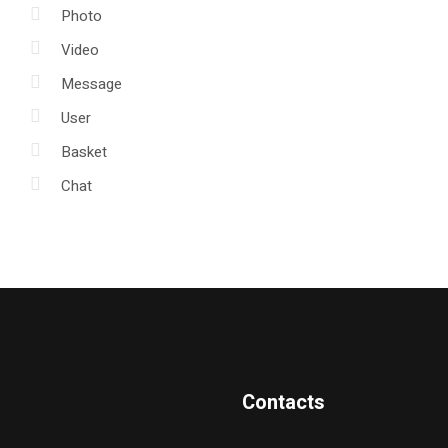
Photo
Video
Message
User
Basket
Chat
Contacts