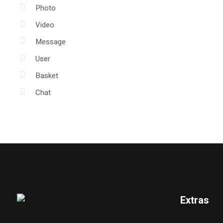
Photo
Video
Message
User
Basket
Chat
Extras