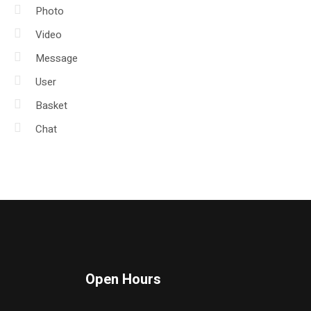
Photo
Video
Message
User
Basket
Chat
Open Hours