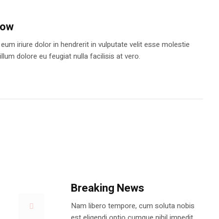
how
eum iriure dolor in hendrerit in vulputate velit esse molestie
llum dolore eu feugiat nulla facilisis at vero.
Breaking News
Nam libero tempore, cum soluta nobis
est eligendi optio cumque nihil impedit