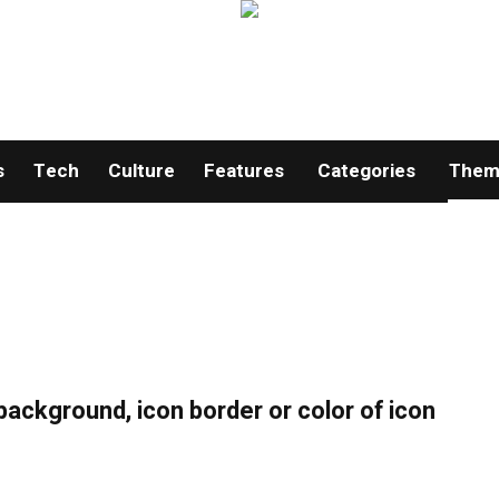
s
Tech
Culture
Features
Categories
Theme
background, icon border or color of icon