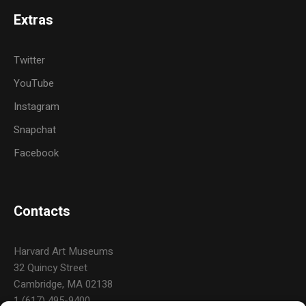
Extras
Twitter
YouTube
Instagram
Snapchat
Facebook
Contacts
Harvard Art Museums
32 Quincy Street
Cambridge, MA 02138
1 (617) 495-9400