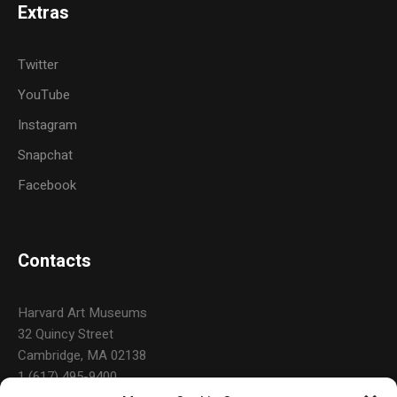
Extras
Twitter
YouTube
Instagram
Snapchat
Facebook
Contacts
Harvard Art Museums
32 Quincy Street
Cambridge, MA 02138
1 (617) 495-9400