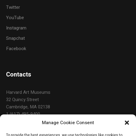
Twitter
YouTube
Instagram
Snapchat
Facebook
Contacts
Harvard Art Museums
32 Quincy Street
Cambridge, MA 02138
1 (617) 495-9400
Manage Cookie Consent
To provide the best experiences, we use technologies like cookies to